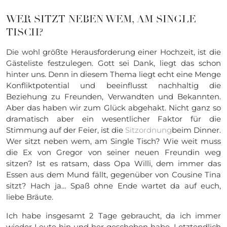
WER SITZT NEBEN WEM, AM SINGLE
TISCH?
Die wohl größte Herausforderung einer Hochzeit, ist die
Gästeliste festzulegen. Gott sei Dank, liegt das schon
hinter uns. Denn in diesem Thema liegt echt eine Menge
Konfliktpotential und beeinflusst nachhaltig die
Beziehung zu Freunden, Verwandten und Bekannten.
Aber das haben wir zum Glück abgehakt. Nicht ganz so
dramatisch aber ein wesentlicher Faktor für die
Stimmung auf der Feier, ist die
Sitzordnung
beim Dinner.
Wer sitzt neben wem, am Single Tisch? Wie weit muss
die Ex von Gregor von seiner neuen Freundin weg
sitzen? Ist es ratsam, dass Opa Willi, dem immer das
Essen aus dem Mund fällt, gegenüber von Cousine Tina
sitzt? Hach ja… Spaß ohne Ende wartet da auf euch,
liebe Bräute.
Ich habe insgesamt 2 Tage gebraucht, da ich immer
wieder Leute hin und her geschoben habe. Letztendlich