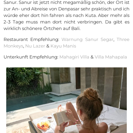
Sanur. Sanur ist jetzt nicht megamäßig schön, der Ort ist
zur An- und Abreise von Denpasar sehr praktisch und ich
würde eher dort hin fahren als nach Kuta. Aber mehr als
2-3 Tage muss man dort nicht verbringen. Da gibt es
wirklich schönere Örtchen auf Bali.
Restaurant Empfehlung:
Warnung Sanur Segar
,
Three
Monkeys
,
Nu Lazer
&
Kayu Manis
Unterkunft Empfehlung:
Mahagiri Villa
&
Villa Mahapala