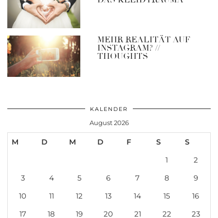
MEHR REALITÄT AUF
INSTAGRAM? //
THOUGHTS
KALENDER
August 2026
M
D
M
D
F
S
S
1
2
3
4
5
6
7
8
9
10
11
12
13
14
15
16
17
18
19
20
21
22
23