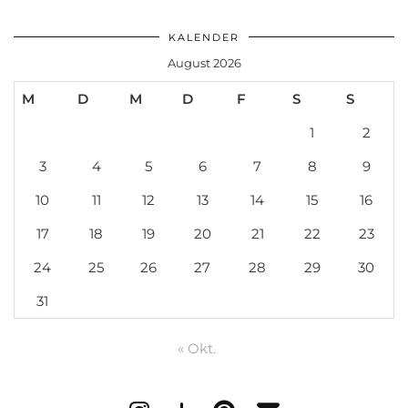
Du willst mehr über mich wissen? Dann klick auf den
Button.
WEITERLESEN
FOLGE AUF BLOGLOVIN'
BEAUTY HACK –
AVOCADO
FEUCHTIGKEITS-
MASKE
WEDDING UPDATE –
DAS KLEIDTRAUMA